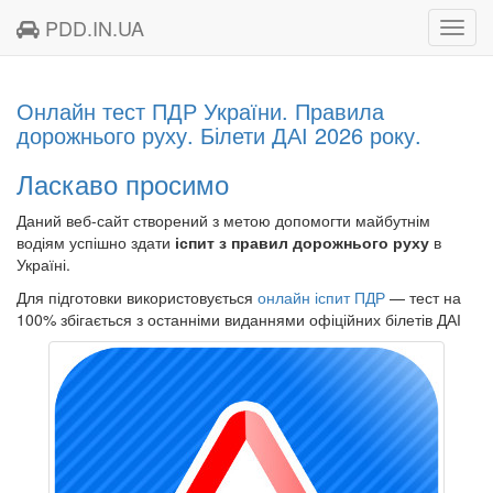
PDD.IN.UA
Toggl
navig
Онлайн тест ПДР України. Правила
дорожнього руху. Білети ДАІ 2026 року.
Ласкаво просимо
Даний веб-сайт створений з метою допомогти майбутнім
водіям успішно здати
іспит з правил дорожнього руху
в
Україні.
Для підготовки використовується
онлайн іспит ПДР
— тест на
100% збігається з останніми виданнями офіційних білетів ДАІ