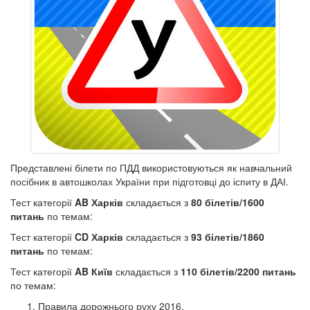
Представлені білети по ПДД використовуються як навчальний
посібник в автошколах України при підготовці до іспиту в ДАІ.
Тест категорії
AB Харків
складається з
80 білетів/1600
питань
по темам:
Тест категорії
CD Харків
складається з
93 білетів/1860
питань
по темам:
Тест категорії
AB Київ
складається з
110 білетів/2200 питань
по темам:
Правила дорожнього руху 2016.