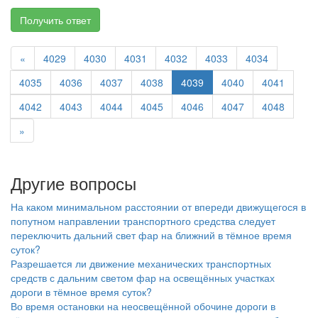
Получить ответ
«
4029
4030
4031
4032
4033
4034
4035
4036
4037
4038
4039
4040
4041
4042
4043
4044
4045
4046
4047
4048
»
Другие вопросы
На каком минимальном расстоянии от впереди движущегося в
попутном направлении транспортного средства следует
переключить дальний свет фар на ближний в тёмное время
суток?
Разрешается ли движение механических транспортных
средств с дальним светом фар на освещённых участках
дороги в тёмное время суток?
Во время остановки на неосвещённой обочине дороги в