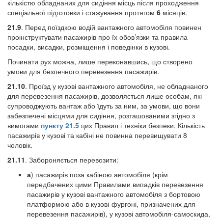
кількістю обладнаних для сидіння місць після проходження
спеціальної підготовки і стажування протягом
6
місяців.
21.9
. Перед поїздкою водій вантажного автомобіля повинен
проінструктувати пасажирів про їх обов’язки та правила
посадки, висадки, розміщення і поведінки в кузові.
Починати рух можна, лише переконавшись, що створено
умови для безпечного перевезення пасажирів.
21.10
. Проїзд у кузові вантажного автомобіля, не обладнаного
для перевезення пасажирів, дозволяється лише особам, які
супроводжують вантаж або їдуть за ним, за умови, що вони
забезпечені місцями для сидіння, розташованими згідно з
вимогами
пункту 21.5
цих Правил і техніки безпеки. Кількість
пасажирів у кузові та кабіні не повинна перевищувати 8
чоловік.
21.11
. Забороняється перевозити:
а
) пасажирів поза кабіною автомобіля (крім
передбачених цими Правилами випадків перевезення
пасажирів у кузові вантажного автомобіля з бортовою
платформою або в кузові-фургоні, призначених для
перевезення пасажирів), у кузові автомобіля-самоскида,