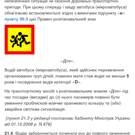
небезпечних ситуацій чи скоєння дорожньо-транспортної
пригоди. При цьому спереду і ззаду автобуса (мікроавтобуса)
обов’язково встановлюється згідно з вимогами підпункту «
в
»
пункту 30.3
цих Правил розпізнавальний знак
«Діти».
Водій автобуса (мікроавтобуса), який здійснює перевезення
організованих груп дітей, повинен мати стаж водія не менше
5
років і посвідчення водія категорії «
D
».
На транспортному засобі з розпізнавальним знаком «Діти» під
час посадки (висадки) до (з) нього пасажирів повинні бути
увімкнені проблискові маячки оранжевого кольору та (або)
аварійна світлова сигналізація.
{пункт 21.3 у редакції постанови Кабінету Міністрів України
від 01.10.2008 р. N 876}
21.4
. Водію забороняється починати рух до повного зачинення