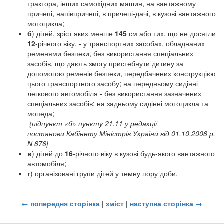
трактора, інших самохідних машин, на вантажному
причепі, напівпричепі, в причепі-дачі, в кузові вантажного
мотоцикла;
б
) дітей, зріст яких менше
145
см або тих, що не досягли
12
-річного віку, - у транспортних засобах, обладнаних
ременями безпеки, без використання спеціальних
засобів, що дають змогу пристебнути дитину за
допомогою ременів безпеки, передбачених конструкцією
цього транспортного засобу; на передньому сидінні
легкового автомобіля - без використання зазначених
спеціальних засобів; на задньому сидінні мотоцикла та
мопеда;
{підпункт «б» пункту 21.11 у редакції
постанови Кабінету Міністрів України від 01.10.2008 р.
N 876}
в
) дітей до
16
-річного віку в кузові будь-якого вантажного
автомобіля;
г
) організовані групи дітей у темну пору доби.
← попередня сторінка
|
зміст
|
наступна сторінка →