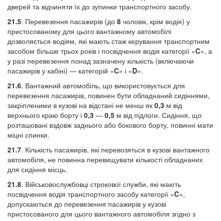
дверей та відчиняти їх до зупинки транспортного засобу.
21.5
. Перевезення пасажирів (до
8
чоловік, крім водія) у
пристосованому для цього вантажному автомобілі
дозволяється водіям, які мають стаж керування транспортним
засобом більше трьох років і посвідчення водія категорії «
C
», а
у разі перевезення понад зазначену кількість (включаючи
пасажирів у кабіні) — категорій «
C
» і «
D
».
21.6
. Вантажний автомобіль, що використовується для
перевезення пасажирів, повинен бути обладнаний сидіннями,
закріпленими в кузові на відстані не менш як
0,3
м від
верхнього краю борту і
0,3
—
0,5
м від підлоги. Сидіння, що
розташовані вздовж заднього або бокового борту, повинні мати
міцні спинки.
21.7
. Кількість пасажирів, які перевозяться в кузові вантажного
автомобіля, не повинна перевищувати кількості обладнаних
для сидіння місць.
21.8
. Військовослужбовці строкової служби, які мають
посвідчення водія транспортного засобу категорії «
C
»,
допускаються до перевезення пасажирів у кузові
пристосованого для цього вантажного автомобіля згідно з