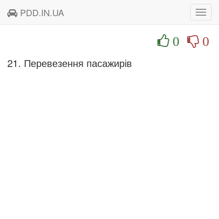
PDD.IN.UA
Toggl
navig
0
0
21. Перевезення пасажирів