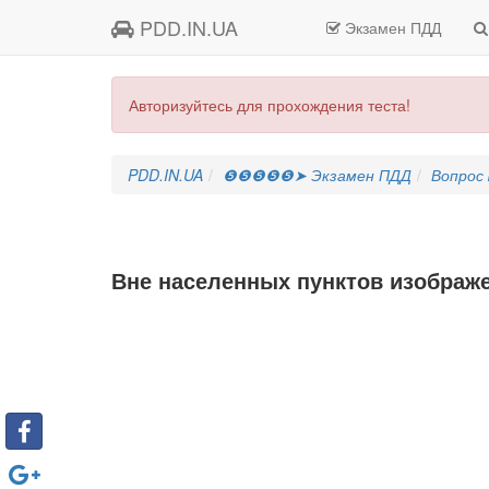
PDD.IN.UA
Экзамен ПДД
Авторизуйтесь для прохождения теста!
PDD.IN.UA
❺❺❺❺❺➤ Экзамен ПДД
Вопрос
Вне населенных пунктов изображе