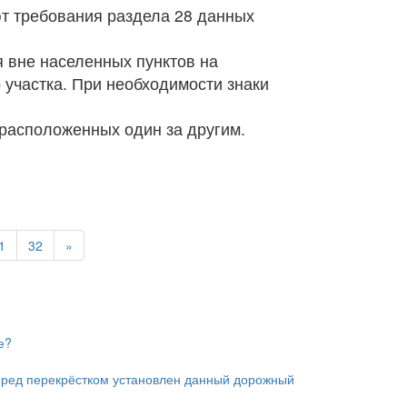
ют требования раздела 28 данных
я вне населенных пунктов на
о участка. При необходимости знаки
 расположенных один за другим.
1
32
»
е?
 перед перекрёстком установлен данный дорожный