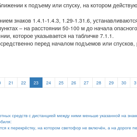
ближении к подъему или спуску, на котором действу
ем знаков 1.4.1-1.4.3, 1.29-1.31.6, устанавливаютс
пунктах – на расстоянии 50-100 м до начала опасног
ии, которое указывается на табличке 7.1.1.
посредственно перед началом подъемов или спусков,
0
21
22
23
24
25
26
27
28
29
30
3
тных средств с дистанцией между ними меньше указанной на знак
обиля:
тся к перекрёстку, на котором светофор не включён, а на дороге