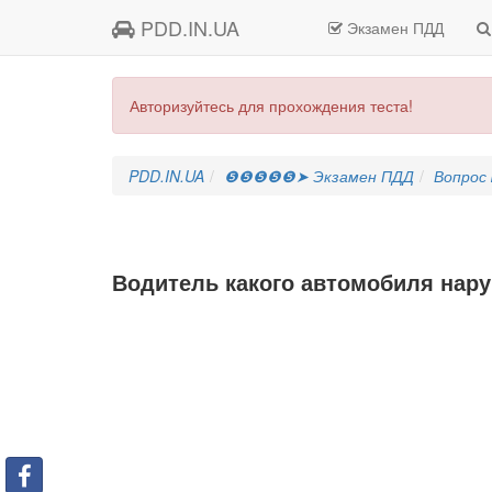
PDD.IN.UA
Экзамен ПДД
Авторизуйтесь для прохождения теста!
PDD.IN.UA
❺❺❺❺❺➤ Экзамен ПДД
Вопрос
Водитель какого автомобиля нару