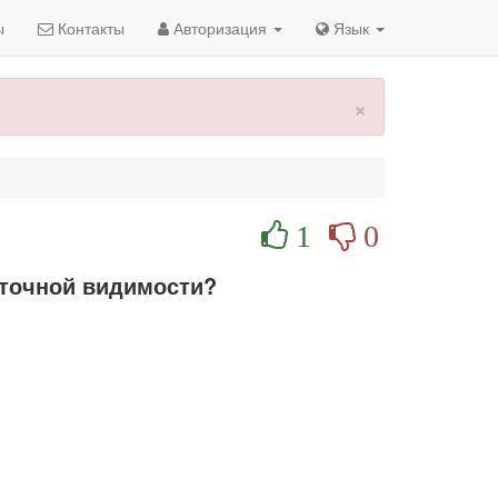
ы
Контакты
Авторизация
Язык
×
1
0
аточной видимости?